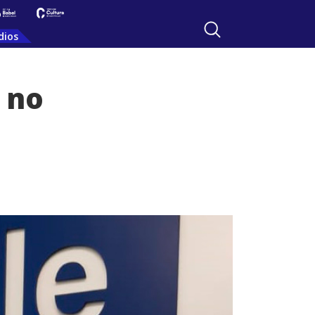
dios
o no