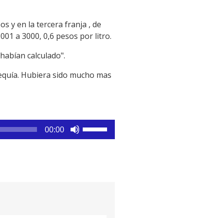
s y en la tercera franja , de
001 a 3000, 0,6 pesos por litro.
 habían calculado".
sequía. Hubiera sido mucho mas
Utiliza
00:00
las
teclas
de
flecha
arriba/abajo
para
aumentar