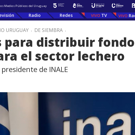
 los Medios Públicos del Uruguay
evisión
Radio
Redes
TV
Ra
IO URUGUAY
.
DE SIEMBRA
.
 para distribuir fond
ra el sector lechero
, presidente de INALE