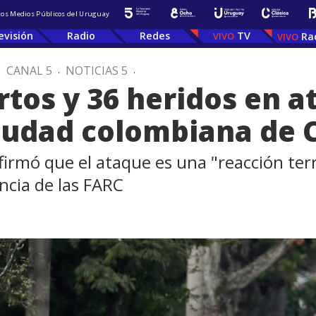
 los Medios Públicos del Uruguay
evisión
Radio
Redes
TV
Ra
.
CANAL 5
.
NOTICIAS 5
.
tos y 36 heridos en a
iudad colombiana de C
firmó que el ataque es una "reacción ter
ncia de las FARC