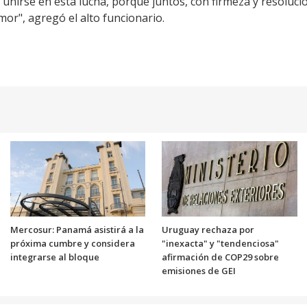
 unirse en esta lucha, porque juntos, con firmeza y resoluc
or", agregó el alto funcionario.
Mercosur: Panamá asistirá a la
Uruguay rechaza por
próxima cumbre y considera
"inexacta" y "tendenciosa"
integrarse al bloque
afirmación de COP29 sobre
emisiones de GEI