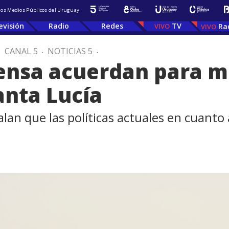
 los Medios Públicos del Uruguay
evisión
Radio
Redes
TV
Ra
.
CANAL 5
.
NOTICIAS 5
.
ensa acuerdan para m
anta Lucía
lan que las políticas actuales en cuanto