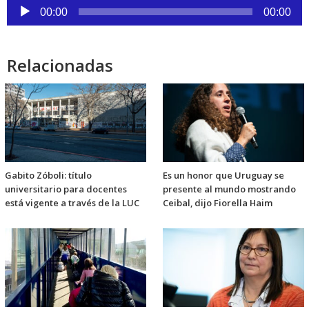
Reproductor
00:00
00:00
de
audio
Relacionadas
Gabito Zóboli: título
Es un honor que Uruguay se
universitario para docentes
presente al mundo mostrando
está vigente a través de la LUC
Ceibal, dijo Fiorella Haim