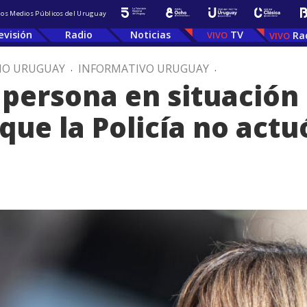
 los Medios Públicos del Uruguay
evisión
Radio
Noticias
TV
Ra
IO URUGUAY
.
INFORMATIVO URUGUAY
.
persona en situación 
que la Policía no actu