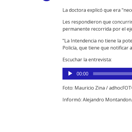
Link
La doctora explicó que era "nece
Les respondieron que concurrirí
permanente recorrida por el eje 
"La Intendencia no tiene la pote
Policía, que tiene que notificar 
Escuchar la entrevista:
Reproductor
00:00
de
audio
Foto: Mauricio Zina / adhocFO
Informó: Alejandro Montandon