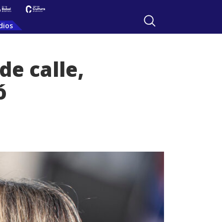
dios
de calle,
ó