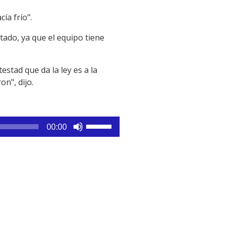
ía frío".
tado, ya que el equipo tiene
estad que da la ley es a la
on", dijo.
Utiliza
00:00
las
teclas
de
flecha
arriba/abajo
para
aumentar
o