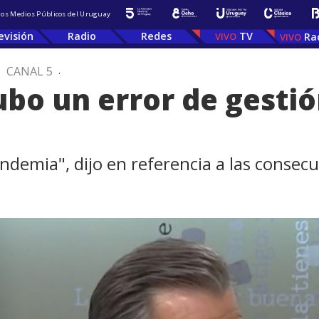
 los Medios Públicos del Uruguay
evisión
Radio
Redes
TV
Ra
.
CANAL 5
.
bo un error de gestión 
ndemia", dijo en referencia a las consecu