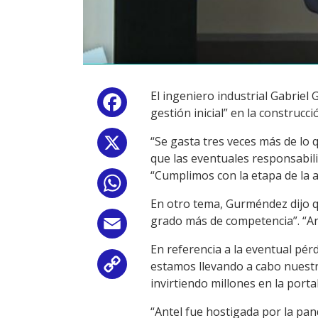
El ingeniero industrial Gabriel
Facebook
gestión inicial” en la construcci
“Se gasta tres veces más de lo 
X
que las eventuales responsabilid
“Cumplimos con la etapa de la a
WhatsApp
En otro tema, Gurméndez dijo qu
grado más de competencia”. “An
Email
En referencia a la eventual pér
estamos llevando a cabo nuestra
Copy
invirtiendo millones en la portab
Link
“Antel fue hostigada por la pand