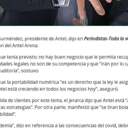
 Gurméndez, presidente de Antel, dijo en
Periodistas-Toda la 
ón del Antel Arena.
que tenía previsto; no hay buen negocio que le permita recup
ades legales no son de su competencia y que “irán por lo carr
uditoría”, sostuvo.
e la portabilidad numérica “es un derecho que la ley le asig
tel está creciendo en todos los negocios hoy”, aseguró.
dida de clientes por este tema, el jerarca dijo que Antel est
s estrategias”. Por otra parte, manifestó que “se tiran bol
ilidad”.
emia”, dijo en referencia a las consecuencias del covid, deb