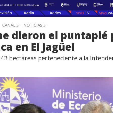
 los Medios Públicos del Uruguay
evisión
Radio
Redes
TV
Ra
.
CANAL 5
.
NOTICIAS 5
.
he dieron el puntapié 
ca en El Jagüel
e 43 hectáreas perteneciente a la Intend