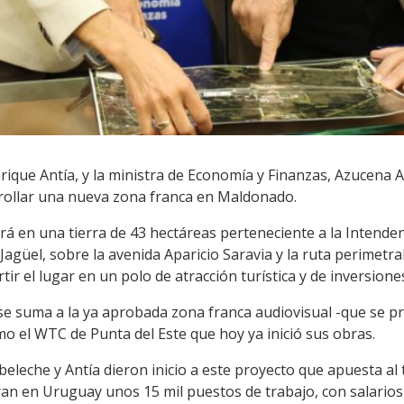
rique Antía, y la ministra de Economía y Finanzas, Azucena 
rrollar una nueva zona franca en Maldonado.
ará en una tierra de 43 hectáreas perteneciente a la Intend
Jagüel, sobre la avenida Aparicio Saravia y la ruta perimetral
ir el lugar en un polo de atracción turística y de inversione
e suma a la ya aprobada zona franca audiovisual -que se p
o el WTC de Punta del Este que hoy ya inició sus obras.
beleche y Antía dieron inicio a este proyecto que apuesta al
ran en Uruguay unos 15 mil puestos de trabajo, con salarios