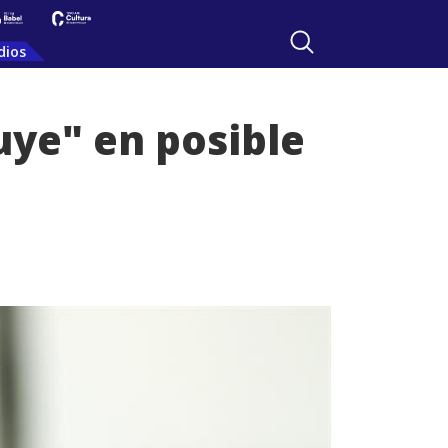
dios
uye" en posible