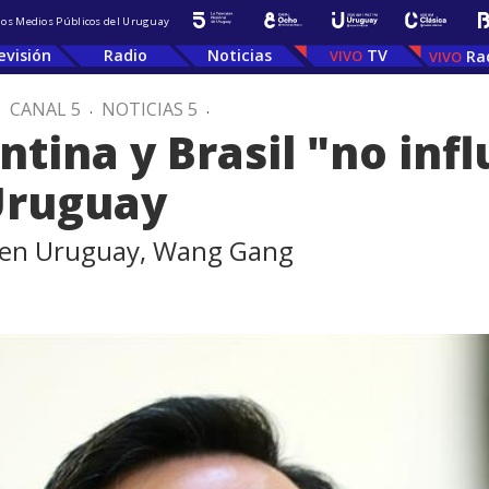
 los Medios Públicos del Uruguay
evisión
Radio
Noticias
TV
Ra
.
CANAL 5
.
NOTICIAS 5
.
tina y Brasil "no infl
Uruguay
 en Uruguay, Wang Gang