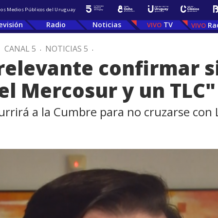
 los Medios Públicos del Uruguay
evisión
Radio
Noticias
TV
Ra
.
CANAL 5
.
NOTICIAS 5
.
relevante confirmar s
del Mercosur y un TLC"
rrirá a la Cumbre para no cruzarse con 