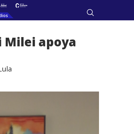
dios
i Milei apoya
Lula