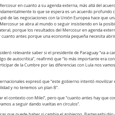
Mercosur en cuanto a su agenda externa, más allá del acuer
fundamentalmente lo que se espera es un acuerdo profundo 
raspié de las negociaciones con la Unión Europea hace que 
Mercosur se abra al mundo o seguir insistiendo en la posibil
ateral, porque los resultados del Mercosur en agenda exter
r cuanto antes porque una economía pequeña necesita abrir
sideró relevante saber si el presidente de Paraguay “va a c
go de autocrítica”, reafirmó que “lo más importante era conf
ticipar de la Cumbre por las diferencias con Lula nos vamos
nternacionales expresó que “este gobierno intentó movilizar
ilidad y no tenemos un plan B”.
r el contexto con Milei”, pero que “cuanto antes hay que co
mos a seguir dando vueltas en círculos”.
ras que puede haber si cambia el gobierno, Bartesaghi dijo q