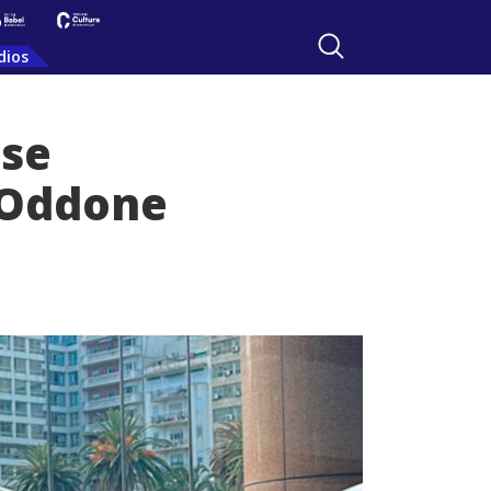
dios
 se
 Oddone