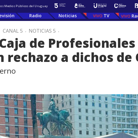
 los Medios Públicos del Uruguay
evisión
Radio
Noticias
TV
Ra
.
CANAL 5
.
NOTICIAS 5
.
Caja de Profesionales
n rechazo a dichos de
ierno