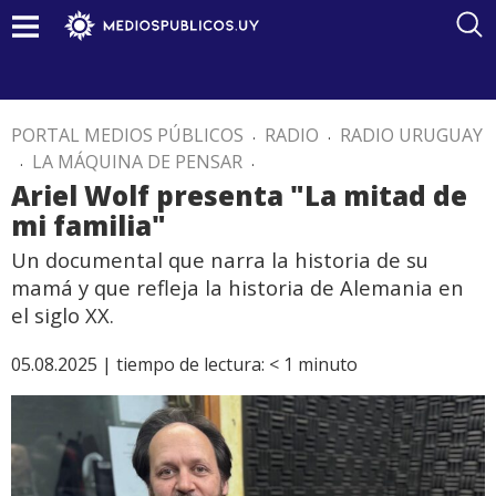
PORTAL MEDIOS PÚBLICOS
.
RADIO
.
RADIO URUGUAY
.
LA MÁQUINA DE PENSAR
.
Ariel Wolf presenta "La mitad de
mi familia"
Un documental que narra la historia de su
mamá y que refleja la historia de Alemania en
el siglo XX.
05.08.2025 |
tiempo de lectura:
< 1
minuto