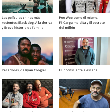
Las películas chinas más
Pee Wee como él mismo,
recientes: Black dog, A la deriva
F1,Carga maldita y El secreto
y Breve historia de familia
del millón
Pecadores, de Ryan Coogler
El inconsciente a escena