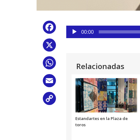
Reproductor
Facebook
de
00:00
audio
X
WhatsApp
Relacionadas
Email
Copy
Link
Estandartes en la Plaza de
toros