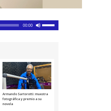
Utiliza
00:00
las
teclas
de
flecha
arriba/abajo
para
aumentar
o
disminuir
el
volumen.
Armando Sartorotti: muestra
fotográfica y premio a su
novela