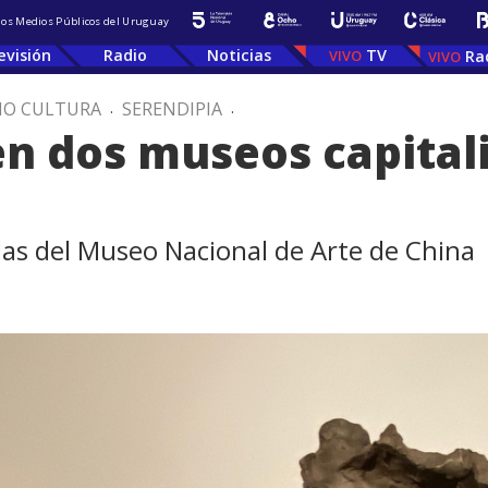
 los Medios Públicos del Uruguay
evisión
Radio
Noticias
TV
Ra
IO CULTURA
.
SERENDIPIA
.
en dos museos capital
adas del Museo Nacional de Arte de China