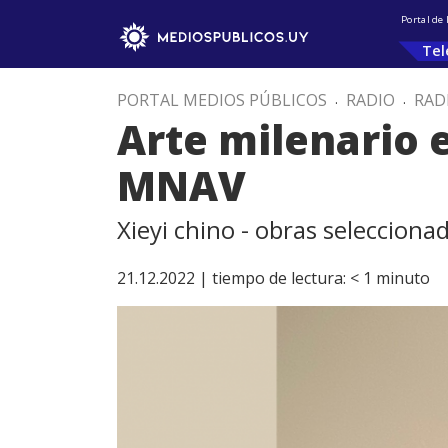
Portal de
Tel
PORTAL MEDIOS PÚBLICOS
.
RADIO
.
RAD
Arte milenario 
MNAV
Xieyi chino - obras seleccion
21.12.2022 |
tiempo de lectura:
< 1
minuto