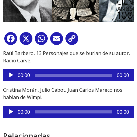
Facebook
X
WhatsApp
Email
Copy
Link
Raúl Barbero, 13 Personajes que se burlan de su autor,
Radio Carve.
Reproductor
00:00
00:00
de
audio
Cristina Morán, Julio Cabot, Juan Carlos Mareco nos
hablan de Wimpi.
Reproductor
00:00
00:00
de
audio
Relacionadas