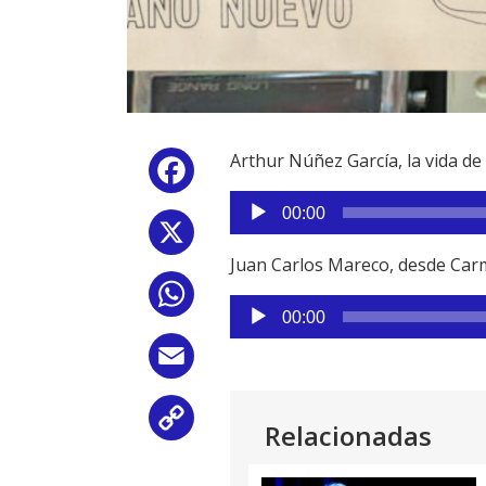
Arthur Núñez García, la vida de
Facebook
Reproductor
00:00
de
X
audio
Juan Carlos Mareco, desde Carm
WhatsApp
Reproductor
00:00
de
audio
Email
Copy
Relacionadas
Link