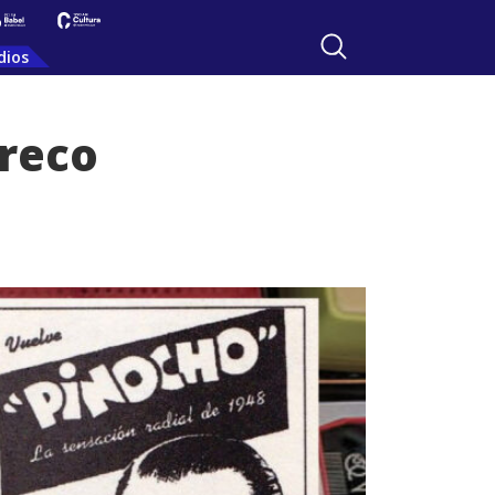
dios
areco