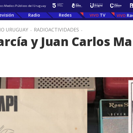
 los Medios Públicos del Uruguay
evisión
Radio
Redes
TV
Ra
IO URUGUAY
.
RADIOACTIVIDADES
.
rcía y Juan Carlos M