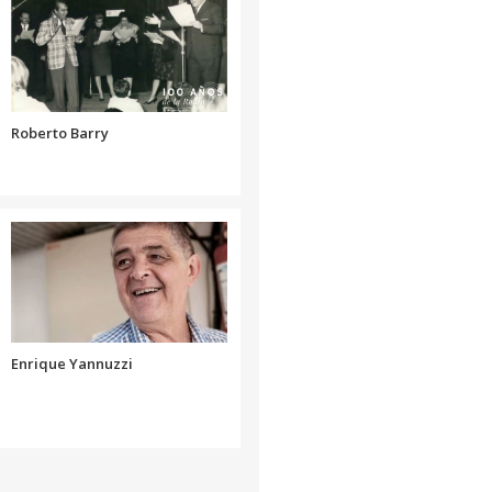
volumen.
aumentar
o
disminuir
el
volumen.
Roberto Barry
Enrique Yannuzzi