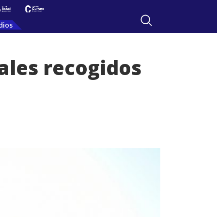
dios
males recogidos