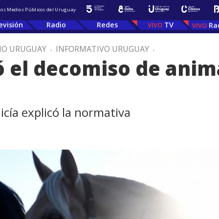
 los Medios Públicos del Uruguay
evisión
Radio
Redes
TV
Ra
IO URUGUAY
.
INFORMATIVO URUGUAY
.
ió el decomiso de ani
a
licía explicó la normativa