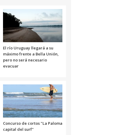
para
aumentar
o
disminuir
el
volumen.
El río Uruguay llegará a su
máximo frente a Bella Unión,
pero no será necesario
evacuar
Concurso de cortos "La Paloma
capital del surf"