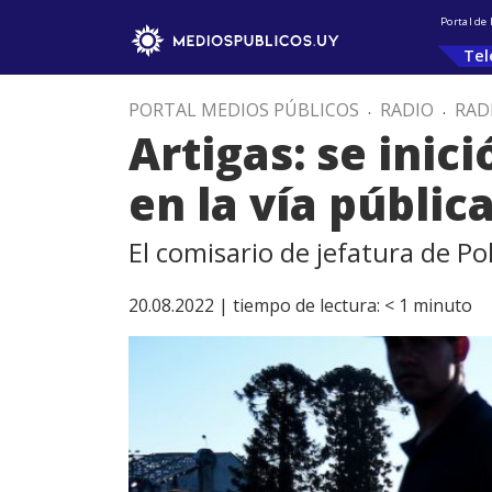
Portal de
Tel
PORTAL MEDIOS PÚBLICOS
.
RADIO
.
RAD
Artigas: se inic
en la vía públic
El comisario de jefatura de Po
20.08.2022 |
tiempo de lectura:
< 1
minuto