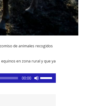
decomiso de animales recogidos
e equinos en zona rural y que ya
Utiliza
00:00
las
teclas
de
flecha
arriba/abajo