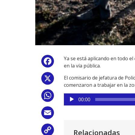
Ya se está aplicando en todo e
Facebook
en la vía pública.
El comisario de jefatura de Pol
X
comenzaron a trabajar en la z
WhatsApp
Reproductor
00:00
de
audio
Email
Relacionadas
Copy