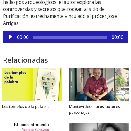
hallazgos arqueológicos, el autor explora las
controversias y secretos que rodean al sitio de
Purificación, estrechamente vinculado al prócer José
Artigas.
Reproductor
00:00
00:00
de
audio
Relacionadas
Los templos de la palabra
Montevideo: libros, autores,
personajes