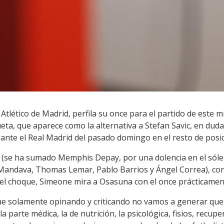
tlético de Madrid, perfila su once para el partido de este 
ueta, que aparece como la alternativa a Stefan Savic, en du
i ante el Real Madrid del pasado domingo en el resto de posi
 (se ha sumado Memphis Depay, por una dolencia en el sóleo
 Mandava, Thomas Lemar, Pablo Barrios y Ángel Correa), con
 el choque, Simeone mira a Osasuna con el once prácticament
ue solamente opinando y criticando no vamos a generar que
a parte médica, la de nutrición, la psicológica, fisios, recu