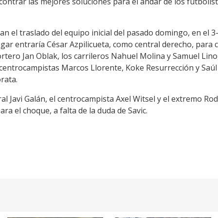
contrar las mejores soluciones para el andar de los futbolist
ran el traslado del equipo inicial del pasado domingo, en el 3
lugar entraría César Azpilicueta, como central derecho, para 
ortero Jan Oblak, los carrileros Nahuel Molina y Samuel Lino
entrocampistas Marcos Llorente, Koke Resurrección y Saúl 
rata.
eral Javi Galán, el centrocampista Axel Witsel y el extremo R
ara el choque, a falta de la duda de Savic.