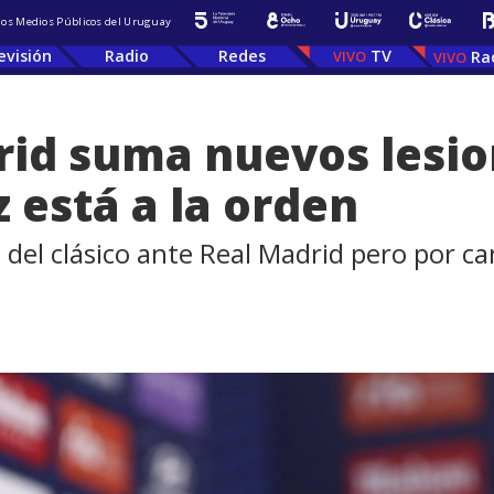
 los Medios Públicos del Uruguay
evisión
Radio
Redes
TV
Ra
rid suma nuevos lesio
está a la orden
l del clásico ante Real Madrid pero por can