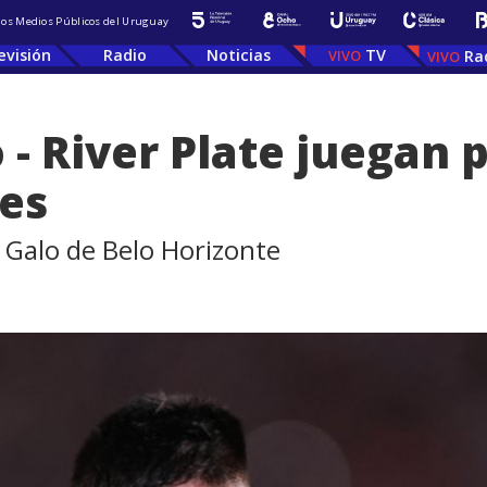
 los Medios Públicos del Uruguay
evisión
Radio
Noticias
TV
Ra
 - River Plate juegan 
res
 Galo de Belo Horizonte