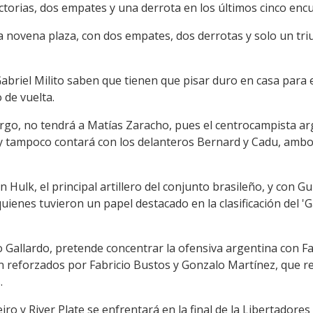
ictorias, dos empates y una derrota en los últimos cinco enc
 la novena plaza, con dos empates, dos derrotas y solo un tr
abriel Milito saben que tienen que pisar duro en casa para e
 de vuelta.
bargo, no tendrá a Matías Zaracho, pues el centrocampista a
y tampoco contará con los delanteros Bernard y Cadu, ambos
 Hulk, el principal artillero del conjunto brasileño, y con 
ienes tuvieron un papel destacado en la clasificación del 'Ga
o Gallardo, pretende concentrar la ofensiva argentina con F
n reforzados por Fabricio Bustos y Gonzalo Martínez, que re
.
ro y River Plate se enfrentará en la final de la Libertadores