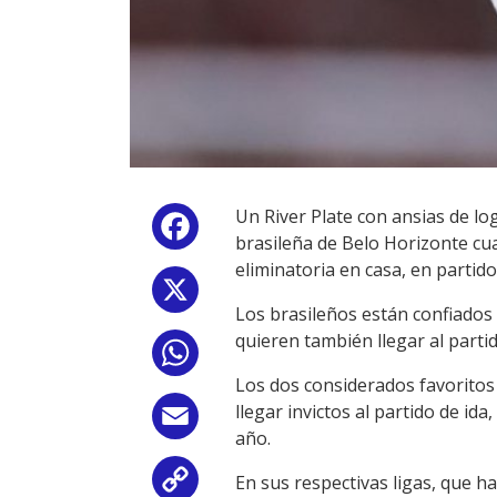
Un River Plate con ansias de lo
Facebook
brasileña de Belo Horizonte cu
eliminatoria en casa, en partido
X
Los brasileños están confiados t
quieren también llegar al partid
WhatsApp
Los dos considerados favoritos 
llegar invictos al partido de id
Email
año.
En sus respectivas ligas, que h
Copy