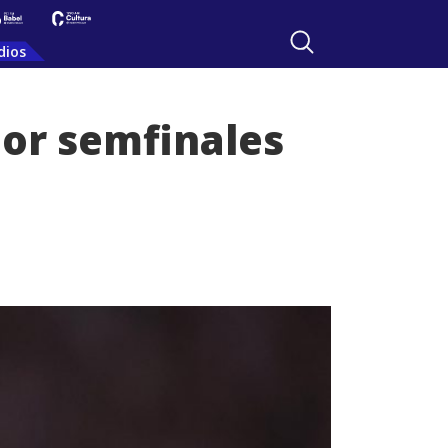
dios
por semfinales