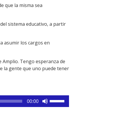
 de que la misma sea
del sistema educativo, a partir
ra asumir los cargos en
nte Amplio. Tengo esperanza de
de la gente que uno puede tener
Utiliza
00:00
las
teclas
de
flecha