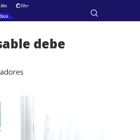
dios
sable debe
cadores