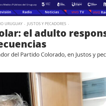
 los Medios Públicos del Uruguay
evisión
Radio
Noticias
TV
Ra
IO URUGUAY
.
JUSTOS Y PECADORES
.
lar: el adulto respon
ecuencias
ador del Partido Colorado, en Justos y pe