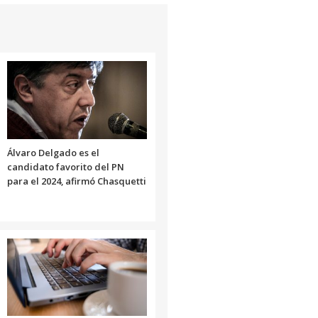
arriba/abajo
para
aumentar
o
disminuir
el
volumen.
Álvaro Delgado es el
candidato favorito del PN
para el 2024, afirmó Chasquetti