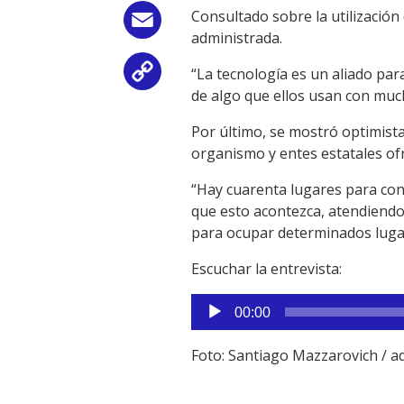
Consultado sobre la utilización 
Email
administrada.
“La tecnología es un aliado par
Copy
de algo que ellos usan con much
Link
Por último, se mostró optimist
organismo y entes estatales ofr
“Hay cuarenta lugares para con
que esto acontezca, atendiendo
para ocupar determinados lugar
Escuchar la entrevista:
Reproductor
00:00
de
audio
Foto: Santiago Mazzarovich /