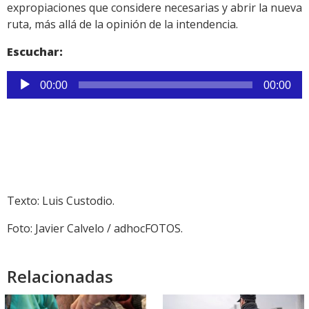
expropiaciones que considere necesarias y abrir la nueva
ruta, más allá de la opinión de la intendencia.
Escuchar:
Reproductor
00:00
00:00
de
audio
Texto: Luis Custodio.
Foto: Javier Calvelo / adhocFOTOS.
Relacionadas