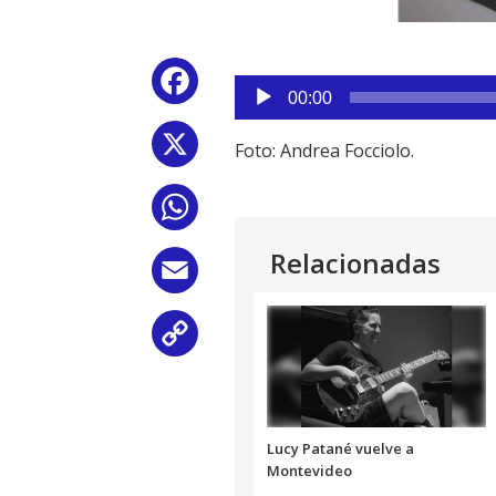
Reproductor
Facebook
de
00:00
audio
X
Foto: Andrea Focciolo.
WhatsApp
Relacionadas
Email
Copy
Link
Lucy Patané vuelve a
Montevideo