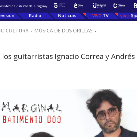
 los Medios Públicos del Uruguay
evisión
Radio
Noticias
TV
Ra
IO CULTURA
.
MÚSICA DE DOS ORILLAS
.
 los guitarristas Ignacio Correa y Andrés