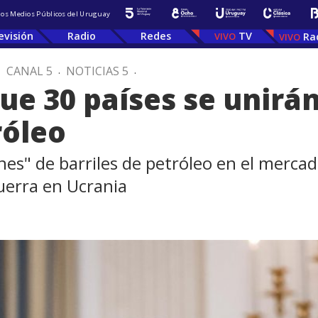
 los Medios Públicos del Uruguay
evisión
Radio
Redes
TV
Ra
.
CANAL 5
.
NOTICIAS 5
.
ue 30 países se unirá
róleo
es" de barriles de petróleo en el mercad
guerra en Ucrania