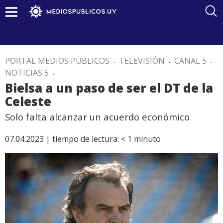
PORTAL MEDIOS PÚBLICOS
.
TELEVISIÓN
.
CANAL 5
.
NOTICIAS 5
.
Bielsa a un paso de ser el DT de la
Celeste
Solo falta alcanzar un acuerdo económico
07.04.2023 |
tiempo de lectura:
< 1
minuto