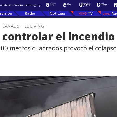
 los Medios Públicos del Uruguay
evisión
Radio
Noticias
TV
Ra
.
CANAL 5
.
EL LIVING
.
controlar el incendio
.000 metros cuadrados provocó el colapso