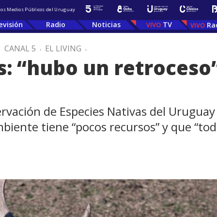
 los Medios Públicos del Uruguay
evisión
Radio
Noticias
TV
Ra
.
CANAL 5
.
EL LIVING
.
s: “hubo un retroceso
ervación de Especies Nativas del Uruguay
mbiente tiene “pocos recursos” y que “tod