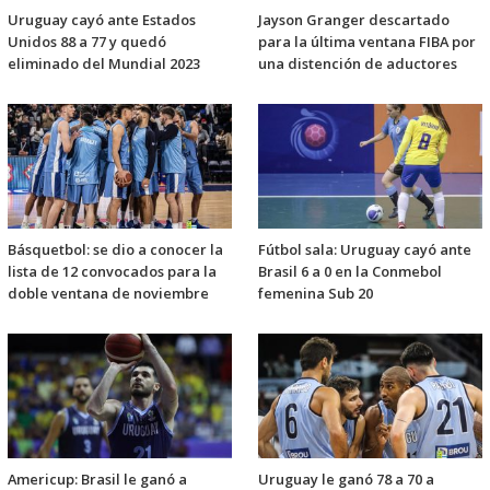
Uruguay cayó ante Estados
Jayson Granger descartado
Unidos 88 a 77 y quedó
para la última ventana FIBA por
eliminado del Mundial 2023
una distención de aductores
Básquetbol: se dio a conocer la
Fútbol sala: Uruguay cayó ante
lista de 12 convocados para la
Brasil 6 a 0 en la Conmebol
doble ventana de noviembre
femenina Sub 20
Americup: Brasil le ganó a
Uruguay le ganó 78 a 70 a