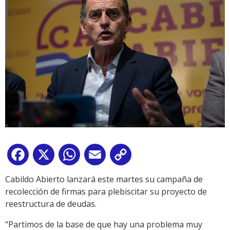
Facebook
X
WhatsApp
Email
Copy
Link
Cabildo Abierto lanzará este martes su campaña de
recolección de firmas para plebiscitar su proyecto de
reestructura de deudas.
"Partimos de la base de que hay una problema muy