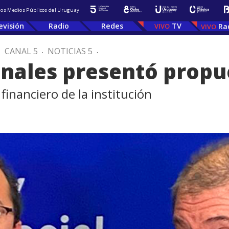
 los Medios Públicos del Uruguay
evisión
Radio
Redes
TV
Ra
.
CANAL 5
.
NOTICIAS 5
.
onales presentó propu
financiero de la institución