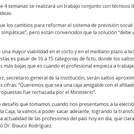
 4 semanas se realizará un trabajo conjunto con técnicos de
ideas.
ue los cambios para reformar el sistema de previsión social y
simpáticas”, pero están convencidos que la solución “debe v
una mayor viabilidad en el corto y en el mediano plazo a la C
tas es pasar de 10 a 15 categorías de ficto, donde los salt
s más bajas que es cuando el profesional empieza a trabajar
, secretario general de la Institución, serán saltos aproxi
 cifras. “Queremos que sea una caja amigable con el afiliad
ropuestas fue rechazada por el Ministerio”.
 desafío que tomamos cuando nos presentamos a la elecció
 la Caja, la vamos a poder sacar adelante, logrando la trans
la actualidad de las profesiones del país hoy en día, que cl
yó Dr. Blauco Rodríguez.