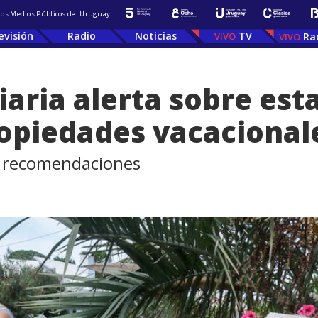
 los Medios Públicos del Uruguay
evisión
Radio
Noticias
TV
Ra
aria alerta sobre est
ropiedades vacacional
e recomendaciones