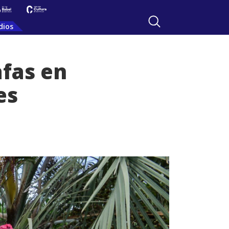
dios
afas en
es