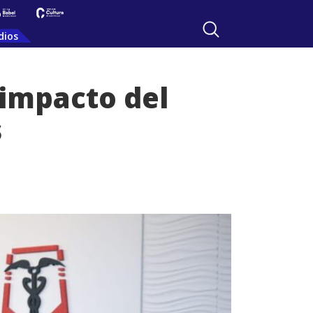
dios
 impacto del
s