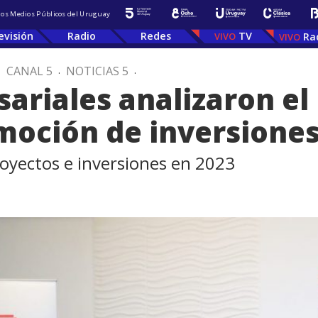
 los Medios Públicos del Uruguay
evisión
Radio
Redes
TV
Ra
.
CANAL 5
.
NOTICIAS 5
.
riales analizaron el
moción de inversione
royectos e inversiones en 2023