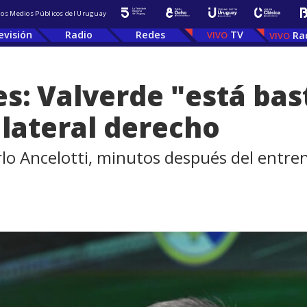
 los Medios Públicos del Uruguay
evisión
Radio
Redes
TV
Ra
s: Valverde "está bas
 lateral derecho
rlo Ancelotti, minutos después del entr