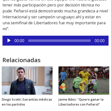
tener más participación pero por decisión técnica no
pude. Peñarol está demostrando mucha grandeza a nivel
Internacional y ser campeón uruguayo ahí y estar en
una semifinal de Libertadores fue muy importante para
mí”.
Reproductor
00:00
00:00
de
audio
Relacionadas
Diego Scotti: Garantías médicas
Jaime Báez: "Quiero ganar la
en los partidos
Libertadores con Peñarol"