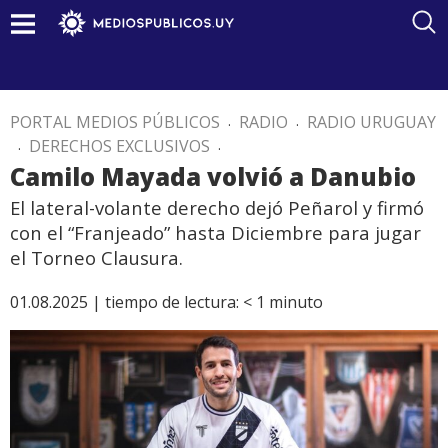
PORTAL MEDIOS PÚBLICOS
.
RADIO
.
RADIO URUGUAY
.
DERECHOS EXCLUSIVOS
.
Camilo Mayada volvió a Danubio
El lateral-volante derecho dejó Peñarol y firmó
con el “Franjeado” hasta Diciembre para jugar
el Torneo Clausura.
01.08.2025 |
tiempo de lectura:
< 1
minuto