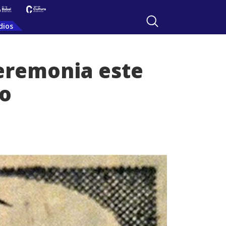
dios
ceremonia este
ño