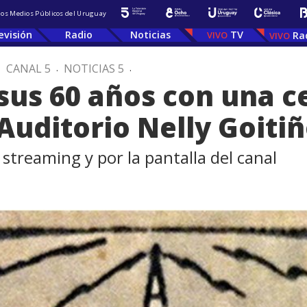
 los Medios Públicos del Uruguay
evisión
Radio
Noticias
TV
Ra
.
CANAL 5
.
NOTICIAS 5
.
 sus 60 años con una 
Auditorio Nelly Goiti
 streaming y por la pantalla del canal