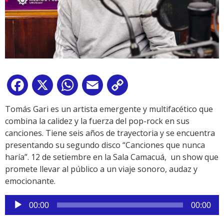
Facebook
X
WhatsApp
Email
Copy
Link
Tomás Gari es un artista emergente y multifacético que
combina la calidez y la fuerza del pop-rock en sus
canciones. Tiene seis años de trayectoria y se encuentra
presentando su segundo disco “Canciones que nunca
haría”. 12 de setiembre en la Sala Camacuá, un show que
promete llevar al público a un viaje sonoro, audaz y
emocionante.
Reproductor
00:00
00:00
de