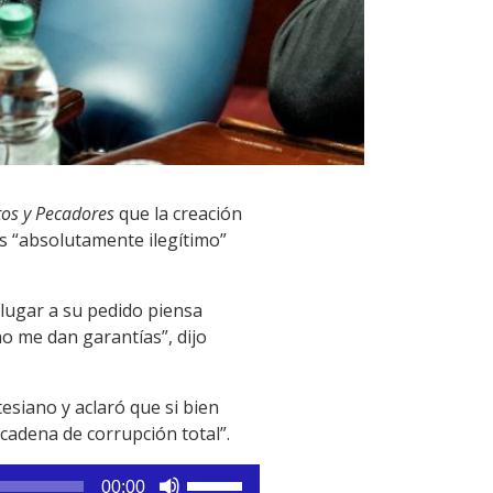
tos y Pecadores
que la creación
es “absolutamente ilegítimo”
 lugar a su pedido piensa
no me dan garantías”, dijo
esiano y aclaró que si bien
cadena de corrupción total”.
Utiliza
00:00