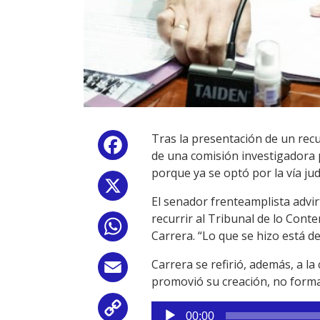
Tras la presentación de un recu
Facebook
de una comisión investigadora p
porque ya se optó por la vía judi
X
El senador frenteamplista advir
recurrir al Tribunal de lo Cont
WhatsApp
Carrera. “Lo que se hizo está d
Carrera se refirió, además, a l
Email
promovió su creación, no forma
Reproductor
Copy
00:00