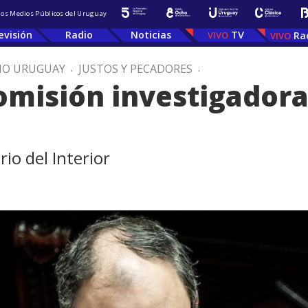
 los Medios Públicos del Uruguay
evisión
Radio
Noticias
TV
Ra
IO URUGUAY
.
JUSTOS Y PECADORES
.
omisión investigadora
io del Interior