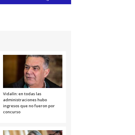
las
teclas
de
flecha
arriba/abajo
para
aumentar
o
disminuir
el
volumen.
Vidalín: en todas las
administraciones hubo
ingresos que no fueron por
concurso