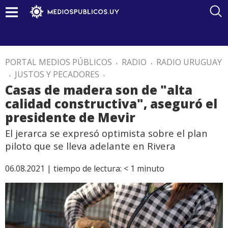
PORTAL MEDIOS PÚBLICOS
.
RADIO
.
RADIO URUGUAY
.
JUSTOS Y PECADORES
.
Casas de madera son de "alta
calidad constructiva", aseguró el
presidente de Mevir
El jerarca se expresó optimista sobre el plan
piloto que se lleva adelante en Rivera
06.08.2021 |
tiempo de lectura:
< 1
minuto