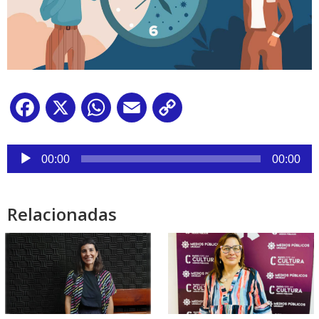
Facebook
X
WhatsApp
Email
Copy
Link
Reproductor
de
00:00
00:00
audio
Relacionadas