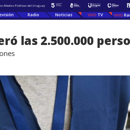
 los Medios Públicos del Uruguay
evisión
Radio
Noticias
TV
Ra
eró las 2.500.000 pers
iones