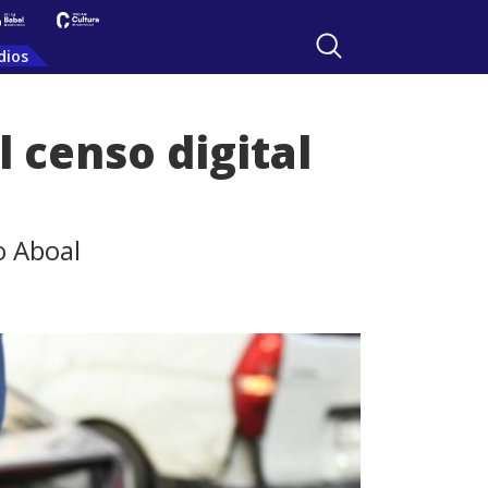
dios
 censo digital
o Aboal