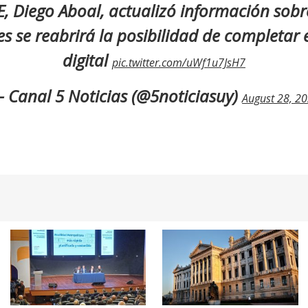
NE, Diego Aboal, actualizó información sob
es se reabrirá la posibilidad de completar
digital
pic.twitter.com/uWf1u7JsH7
 Canal 5 Noticias (@5noticiasuy)
August 28, 2