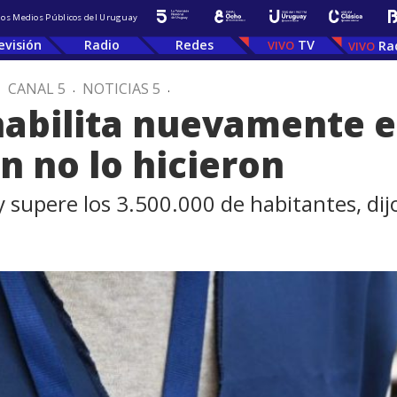
 los Medios Públicos del Uruguay
evisión
Radio
Redes
TV
Ra
.
CANAL 5
.
NOTICIAS 5
.
habilita nuevamente el
n no lo hicieron
supere los 3.500.000 de habitantes, dij