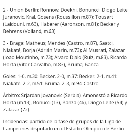
2 - Union Berlín: Rönnow; Doekhi, Bonuncci, Diogo Leite;
Juranovic, Kral, Gosens (Roussillon m.87); Tousart
(Laidouni, m.63), Haberer (Aaronson, m.81); Becker y
Behrens (Volland, m.63)
3 - Braga: Matheus; Mendes (Castro, m.87), Saatci,
Niakaté, Borja (Adrián Marín, m.73); Al Musrati, Zalazar
(Joao Moutinho, m.73); Alvaro Djalo (Ruiz, m.83), Ricardo
Horta (Vitor Carvalho, m.83), Bruma; Banza.
Goles: 1-0, m.30: Becker. 2-0, m.37: Becker. 2-1, m.41:
Niakaté. 2-2, m.51: Bruma. 2-3, m.94: Castro.
Árbitro: Srjardan Jovanovic (Serbia). Amonestó a Ricardo
Horta (m.13), Bonucci (13), Banza (46), Diogo Leite (54) y
Zalazar (72).
Incidencias: partido de la fase de grupos de la Liga de
Campeones disputado en el Estadio Olímpico de Berlín.