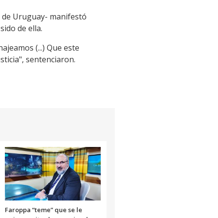
era de Uruguay- manifestó
ido de ella.
jeamos (...) Que este
ticia", sentenciaron.
Faroppa “teme” que se le