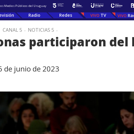
 los Medios Públicos del Uruguay
evisión
Radio
Redes
TV
Ra
.
CANAL 5
.
NOTICIAS 5
.
onas participaron del
6 de junio de 2023