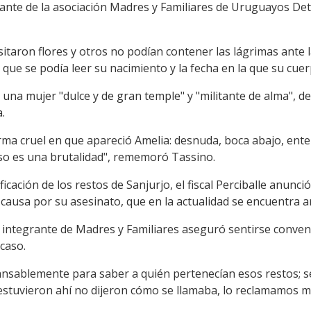
grante de la asociación Madres y Familiares de Uruguayos De
itaron flores y otros no podían contener las lágrimas ante 
a que se podía leer su nacimiento y la fecha en la que su cue
 una mujer "dulce y de gran temple" y "militante de alma", d
.
forma cruel en que apareció Amelia: desnuda, boca abajo, ente
so es una brutalidad", rememoró Tassino.
ficación de los restos de Sanjurjo, el fiscal Perciballe anunc
a causa por su asesinato, que en la actualidad se encuentra a
integrante de Madres y Familiares aseguró sentirse convenci
caso.
ansablemente para saber a quién pertenecían esos restos; s
estuvieron ahí no dijeron cómo se llamaba, lo reclamamos mu