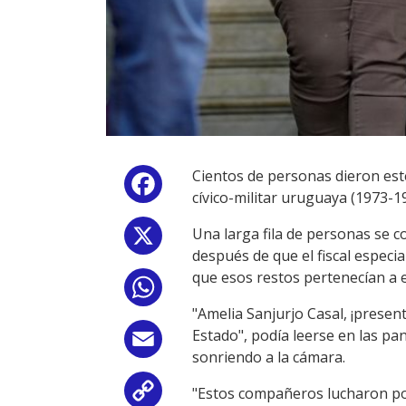
Cientos de personas dieron este
Facebook
cívico-militar uruguaya (1973-1
Una larga fila de personas se c
X
después de que el fiscal espec
que esos restos pertenecían a e
WhatsApp
"Amelia Sanjurjo Casal, ¡present
Estado", podía leerse en las pa
Email
sonriendo a la cámara.
"Estos compañeros lucharon por
Copy