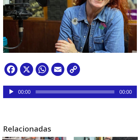
Facebook
X
WhatsApp
Email
Copy
Link
Reproductor
de
00:00
00:00
audio
Relacionadas