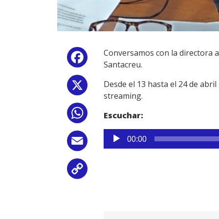
Conversamos con la directora art
Facebook
Santacreu.
Desde el 13 hasta el 24 de abri
X
streaming.
WhatsApp
Escuchar:
Reproductor
00:00
Email
de
audio
Copy
Link