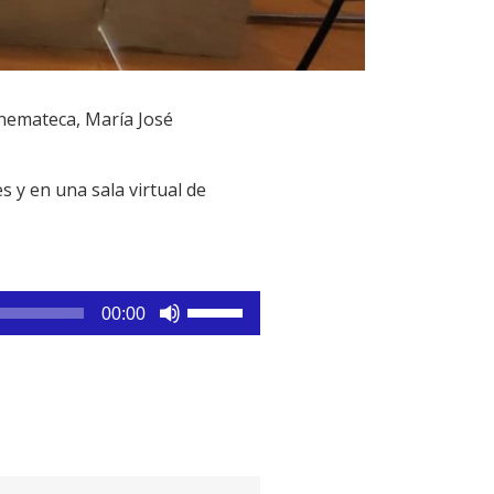
Cinemateca, María José
s y en una sala virtual de
Utiliza
00:00
las
teclas
de
flecha
arriba/abajo
para
aumentar