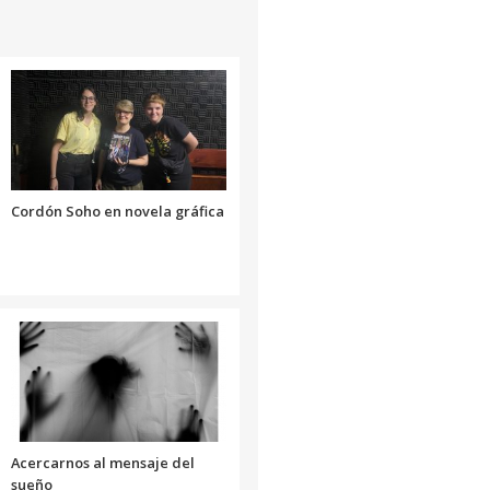
o
disminuir
el
volumen.
Cordón Soho en novela gráfica
Acercarnos al mensaje del
sueño