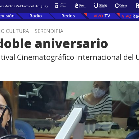
 los Medios Públicos del Uruguay
evisión
Radio
Redes
TV
Ra
IO CULTURA
.
SERENDIPIA
.
oble aniversario
estival Cinematográfico Internacional del