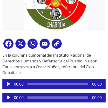
Facebook
X
WhatsApp
Email
Copy
Link
En la columna quincenal del Instituto Nacional de
Derechos Humanos y Defensoría del Pueblo, Nelson
Caula entrevista a Oscar Nuñez, referente del Clan
Gubaitase.
Reproductor
00:00
00:00
de
audio
Reproductor
00:00
00:00
de
audio