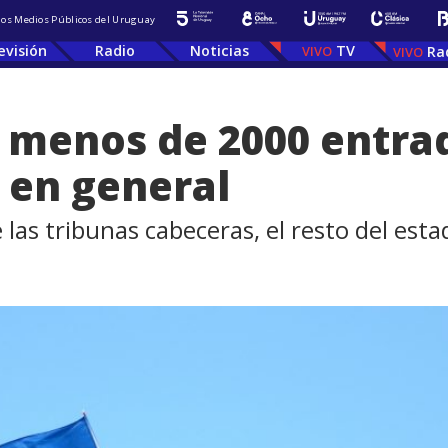
 los Medios Públicos del Uruguay
evisión
Radio
Noticias
TV
Ra
 menos de 2000 entrad
o en general
 las tribunas cabeceras, el resto del est