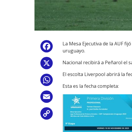
La Mesa Ejecutiva de la AUF fijó
Facebook
uruguayo.
Nacional recibirá a Peñarol el s
X
El escolta Liverpool abrirá la f
WhatsApp
Esta es la fecha completa:
Email
Copy
Link