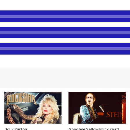
Dolly Parton
Goodbye Yellow Brick Road,