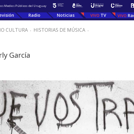
 los Medios Públicos del Uruguay
evisión
Radio
Noticias
TV
Ra
IO CULTURA
.
HISTORIAS DE MÚSICA
.
ly García