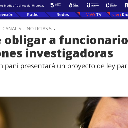
 los Medios Públicos del Uruguay
evisión
Radio
Redes
TV
Ra
.
CANAL 5
.
NOTICIAS 5
.
 obligar a funcionario
iones investigadoras
chipani presentará un proyecto de ley par