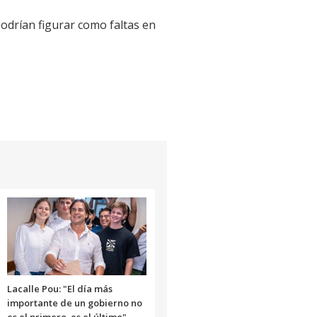
podrían figurar como faltas en
Lacalle Pou: "El día más
importante de un gobierno no
es el primero, es el último"