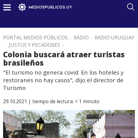
PORTAL MEDIOS PÚBLICOS
.
RADIO
.
RADIO URUGUAY
.
JUSTOS Y PECADORES
.
Colonia buscará atraer turistas
brasileños
"El turismo no genera covid. En los hoteles y
restoranes no hay casos", dijo el director de
Turismo
29.10.2021 |
tiempo de lectura:
< 1
minuto