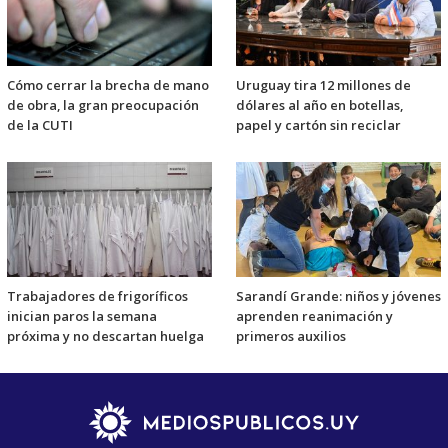
Cómo cerrar la brecha de mano
Uruguay tira 12 millones de
de obra, la gran preocupación
dólares al año en botellas,
de la CUTI
papel y cartón sin reciclar
Trabajadores de frigoríficos
Sarandí Grande: niños y jóvenes
inician paros la semana
aprenden reanimación y
próxima y no descartan huelga
primeros auxilios