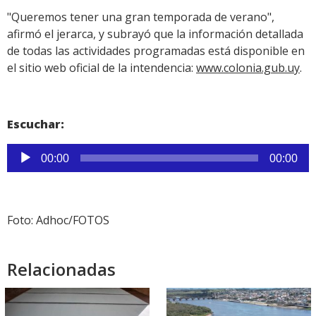
"Queremos tener una gran temporada de verano",
afirmó el jerarca, y subrayó que la información detallada
de todas las actividades programadas está disponible en
el sitio web oficial de la intendencia:
www.colonia.gub.uy
.
Escuchar:
Reproductor
00:00
00:00
de
audio
Foto: Adhoc/FOTOS
Relacionadas